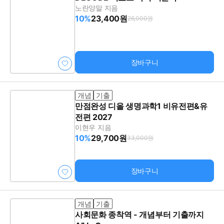
노란양말 지음
10%
23,400원
26,000원
장바구니
개념
기출
만점완성 디올 생명과학1 비유전편&유
전편 2027
이현우 지음
10%
29,700원
33,000원
장바구니
개념
기출
사회문화 종착역 - 개념부터 기출까지