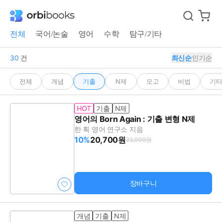
전체
국어/논술
영어
수학
탐구/기타
30
건
최신순
인기순
전체
개념
기출
N제
모고
비법
기
HOT
기출
N제
영어의 Born Again : 기출 변형 N제
한 획 영어 연구소 지음
10%
20,700원
23,000원
장바구니
개념
기출
N제