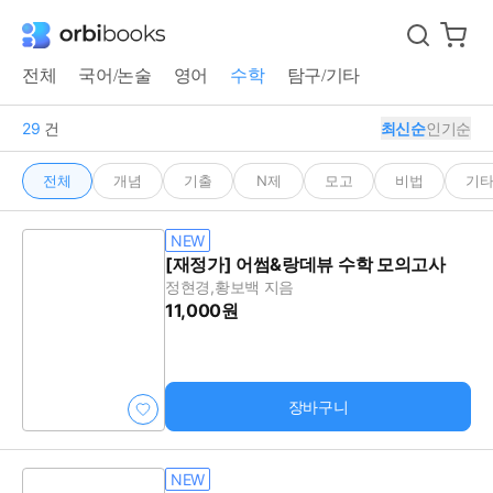
전체
국어/논술
영어
수학
탐구/기타
29
건
최신순
인기순
전체
개념
기출
N제
모고
비법
기
NEW
[재정가] 어썸&랑데뷰 수학 모의고사
정현경,황보백 지음
11,000원
장바구니
NEW