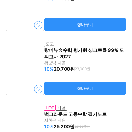
장바구니
모고
랑데뷰☆수학 평가원 싱크로율 99% 모
의고사 2027
황보백 지음
10%
20,700원
23,000원
장바구니
HOT
개념
백그라운드 고등수학 필기노트
서한곤 지음
10%
25,200원
28,000원