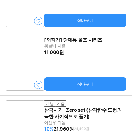
장바구니
[재정가] 랑데뷰 폴포 시리즈
황보백 지음
11,000원
장바구니
개념
기출
삼극사기_ Zero set (삼각함수 도형의
극한 사기적으로 풀기)
이선우 지음
10%
21,960원
24,400원