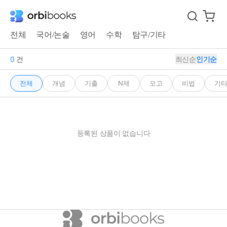
전체
국어/논술
영어
수학
탐구/기타
0
건
최신순
인기순
전체
개념
기출
N제
모고
비법
기
등록된 상품이 없습니다