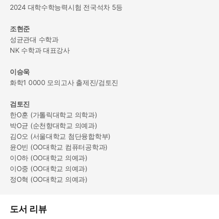
2024 대학수학능력시험 전국석차 5등
조현준
성균관대 수학과
NK 수학과 대표강사
이승욱
화학1 0000 모의고사 출제진/검토진
검토진
한O훈 (가톨릭대학교 의학과)
박O균 (순천향대학교 의예과)
김O오 (서울대학교 첨단융합학부)
윤O빈 (OO대학교 컴퓨터공학과)
이O하 (OO대학교 의예과)
이O중 (OO대학교 의예과)
정O혁 (OO대학교 의예과)
도서 리뷰