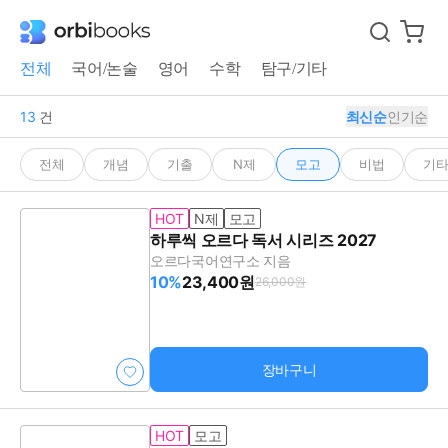
전체
국어/논술
영어
수학
탐구/기타
13
건
최신순
인기순
전체
개념
기출
N제
모고
비법
기
HOT
N제
모고
하루씩 오르다 독서 시리즈 2027
오르다국어연구소 지음
10%
23,400원
26,000원
장바구니
HOT
모고